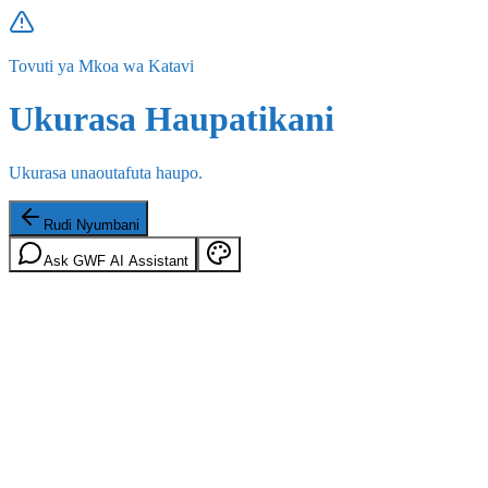
Tovuti ya Mkoa wa Katavi
Ukurasa Haupatikani
Ukurasa unaoutafuta haupo.
Rudi Nyumbani
Ask GWF AI Assistant