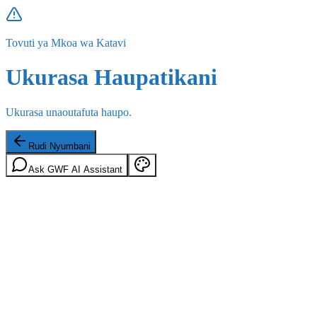
Tovuti ya Mkoa wa Katavi
Ukurasa Haupatikani
Ukurasa unaoutafuta haupo.
Rudi Nyumbani
Ask GWF AI Assistant