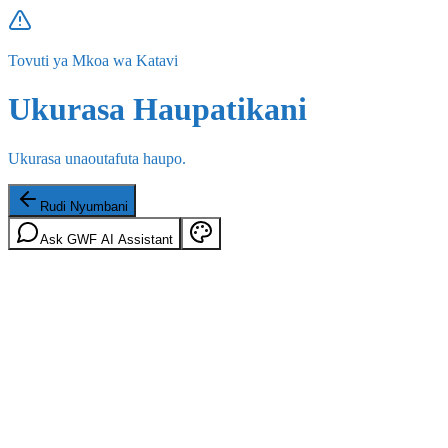
Tovuti ya Mkoa wa Katavi
Ukurasa Haupatikani
Ukurasa unaoutafuta haupo.
Rudi Nyumbani
Ask GWF AI Assistant