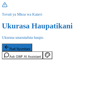
Tovuti ya Mkoa wa Katavi
Ukurasa Haupatikani
Ukurasa unaoutafuta haupo.
Rudi Nyumbani
Ask GWF AI Assistant